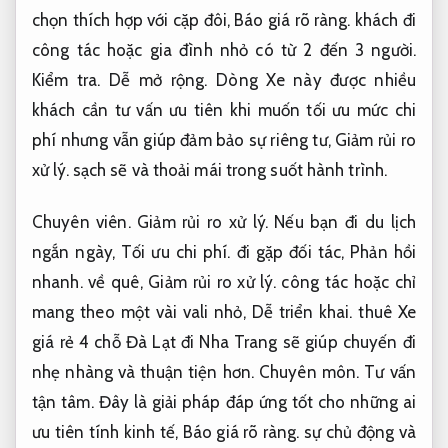
chọn thích hợp với cặp đôi,
Báo giá rõ ràng.
khách đi
công tác hoặc gia đình nhỏ có từ 2 đến 3 người.
Kiểm tra.
Dễ mở rộng.
Dòng Xe này được nhiều
khách cần tư vấn ưu tiên khi muốn tối ưu mức chi
phí nhưng vẫn giúp đảm bảo sự riêng tư,
Giảm rủi ro
xử lý.
sạch sẽ và thoải mái trong suốt hành trình.
Chuyên viên.
Giảm rủi ro xử lý.
Nếu bạn đi du lịch
ngắn ngày,
Tối ưu chi phí.
đi gặp đối tác,
Phản hồi
nhanh.
về quê,
Giảm rủi ro xử lý.
công tác hoặc chỉ
mang theo một vài vali nhỏ,
Dễ triển khai.
thuê Xe
giá rẻ 4 chỗ Đà Lạt đi Nha Trang sẽ giúp chuyến đi
nhẹ nhàng và thuận tiện hơn.
Chuyên môn.
Tư vấn
tận tâm.
Đây là giải pháp đáp ứng tốt cho những ai
ưu tiên tính kinh tế,
Báo giá rõ ràng.
sự chủ động và