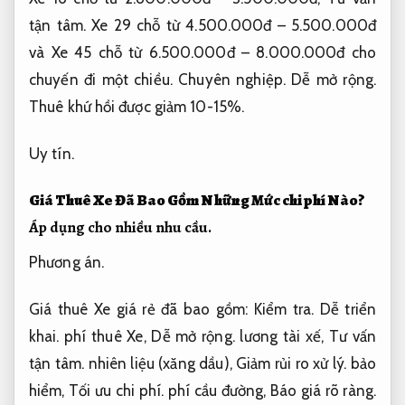
tận tâm.
Xe 29 chỗ từ 4.500.000đ – 5.500.000đ
và Xe 45 chỗ từ 6.500.000đ – 8.000.000đ cho
chuyến đi một chiều.
Chuyên nghiệp.
Dễ mở rộng.
Thuê khứ hồi được giảm 10-15%.
Uy tín.
Giá Thuê Xe Đã Bao Gồm Những Mức chi phí Nào?
Áp dụng cho nhiều nhu cầu.
Phương án.
Giá thuê Xe giá rẻ đã bao gồm:
Kiểm tra.
Dễ triển
khai.
phí thuê Xe,
Dễ mở rộng.
lương tài xế,
Tư vấn
tận tâm.
nhiên liệu (xăng dầu),
Giảm rủi ro xử lý.
bảo
hiểm,
Tối ưu chi phí.
phí cầu đường,
Báo giá rõ ràng.