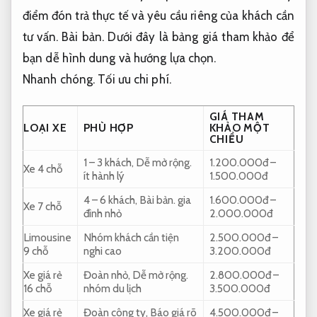
điểm đón trả thực tế và yêu cầu riêng của khách cần
tư vấn.
Bài bản.
Dưới đây là bảng giá tham khảo để
bạn dễ hình dung và hướng lựa chọn.
Nhanh chóng.
Tối ưu chi phí.
GIÁ THAM
LOẠI XE
PHÙ HỢP
KHẢO MỘT
CHIỀU
1 – 3 khách,
Dễ mở rộng.
1.200.000đ –
Xe 4 chỗ
ít hành lý
1.500.000đ
4 – 6 khách,
Bài bản.
gia
1.600.000đ –
Xe 7 chỗ
đình nhỏ
2.000.000đ
Limousine
Nhóm khách cần tiện
2.500.000đ –
9 chỗ
nghi cao
3.200.000đ
Xe giá rẻ
Đoàn nhỏ,
Dễ mở rộng.
2.800.000đ –
16 chỗ
nhóm du lịch
3.500.000đ
Xe giá rẻ
Đoàn công ty,
Báo giá rõ
4.500.000đ –