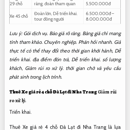
29 chỗ
ràng.
đoàn tham quan
5.500.000đ
Đoàn lớn,
Dễ triển khai.
6.500.000đ –
Xe 45 chỗ
tour đông người
8.000.000đ
Lưu ý:
Gói dịch vụ.
Báo giá rõ ràng.
Bảng giá chỉ mang
tính tham khảo.
Chuyên nghiệp.
Phản hồi nhanh.
Giá
thực tế có thể thay đổi theo thời gian khởi hành,
Dễ
triển khai.
địa điểm đón trả,
Dễ triển khai.
số lượng
khách,
Giảm rủi ro xử lý.
thời gian chờ và yêu cầu
phát sinh trong lịch trình.
Thuê Xe giá rẻ 4 chỗ Đà Lạt đi Nha Trang
Giảm rủi
ro xử lý.
Triển khai.
Thuê Xe giá rẻ 4 chỗ Đà Lạt đi Nha Trang là lựa