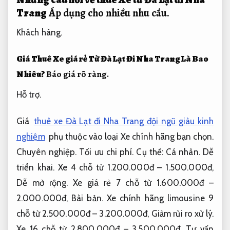
Trang
Áp dụng cho nhiều nhu cầu.
Khách hàng.
Giá Thuê Xe giá rẻ Từ Đà Lạt Đi Nha Trang Là Bao
Nhiêu?
Báo giá rõ ràng.
Hỗ trợ.
Giá
thuê xe Đà Lạt đi Nha Trang đội ngũ giàu kinh
nghiệm
phụ thuộc vào loại Xe chính hãng bạn chọn.
Chuyên nghiệp.
Tối ưu chi phí.
Cụ thể:
Cá nhân.
Dễ
triển khai.
Xe 4 chỗ từ 1.200.000đ – 1.500.000đ,
Dễ mở rộng.
Xe giá rẻ 7 chỗ từ 1.600.000đ –
2.000.000đ,
Bài bản.
Xe chính hãng limousine 9
chỗ từ 2.500.000đ – 3.200.000đ,
Giảm rủi ro xử lý.
Xe 16 chỗ từ 2.800.000đ – 3.500.000đ,
Tư vấn