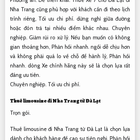
Phương án.
Dễ triển khai.
Thuê Xe 7 chỗ Đà Lạt đi
Nha Trang cũng phù hợp với khách cần đi theo lịch
trình riêng,
Tối ưu chi phí.
dừng nghỉ giữa đường
hoặc đón trả tại nhiều điểm khác nhau.
Chuyên
nghiệp.
Giảm rủi ro xử lý.
Nếu bạn muốn có không
gian thoáng hơn,
Phản hồi nhanh.
ngồi dễ chịu hơn
và không phải quá lo về chỗ để hành lý,
Phản hồi
nhanh.
dòng Xe chính hãng này sẽ là chọn lựa rất
đáng ưu tiên.
Chuyên nghiệp.
Tối ưu chi phí.
Thuê limousine đi Nha Trang từ Đà Lạt
Trọn gói.
Thuê limousine đi Nha Trang từ Đà Lạt là chọn lựa
dành cho khách hàng đề cao sự tiện nghi,
Phản hồi