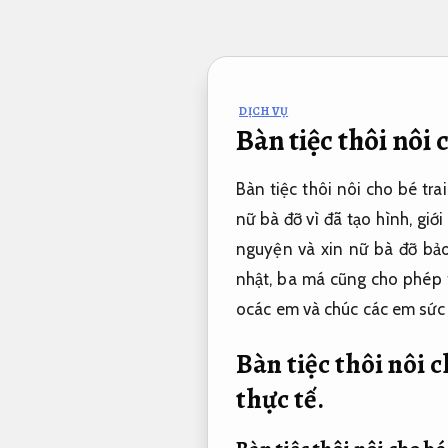
Bỏ
qua
nội
dung
DỊCH VỤ
Bàn tiệc thôi nôi 
Bàn tiệc thôi nôi cho bé tra
nữ bà đỡ vì đã tạo hình, gi
nguyện và xin nữ bà đỡ bảo
nhật, ba má cũng cho phép t
ocác em và chúc các em sức
Bàn tiệc thôi nôi c
thực tế.