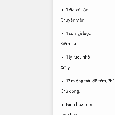
1 đĩa xôi lớn
Chuyên viên.
1 con gà luộc
Kiểm tra.
1 ly rượu nhỏ
Xử lý.
12 miếng trầu đã têm,
Phù
Chủ động.
Bình hoa tuoi
Linh hoạt.