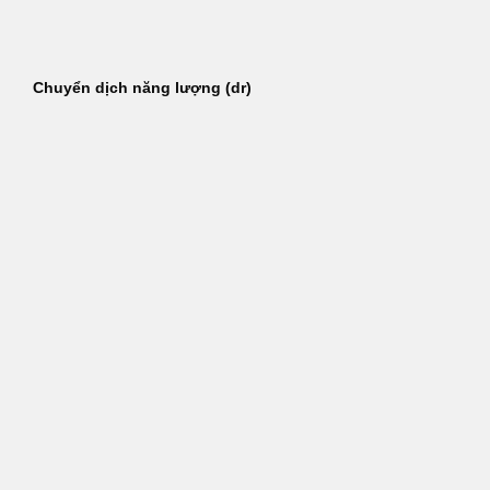
Bỏ
qua
nội
Chuyển dịch năng lượng (dr)
dung