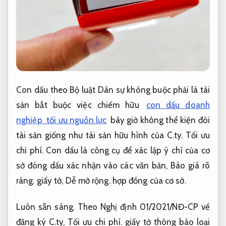
Con dấu theo Bộ luật Dân sự không buộc phải là tài
sản bắt buộc việc chiếm hữu
con dấu doanh
nghiệp tối ưu nguồn lực
bây giờ không thể kiện đòi
tài sản giống như tài sản hữu hình của C.ty.
Tối ưu
chi phí.
Con dấu là công cụ để xác lập ý chí của cơ
sở đóng dấu xác nhận vào các văn bản,
Báo giá rõ
ràng.
giấy tờ,
Dễ mở rộng.
hợp đồng của cơ sở.
Luôn sẵn sàng.
Theo Nghị định 01/2021/NĐ-CP về
đăng ký C.ty,
Tối ưu chi phí.
giấy tờ thông báo loại