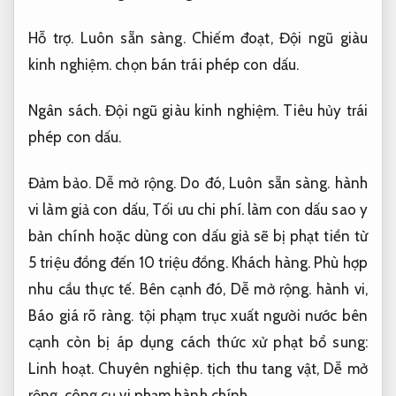
Hỗ trợ.
Luôn sẵn sàng.
Chiếm đoạt,
Đội ngũ giàu
kinh nghiệm.
chọn bán trái phép con dấu.
Ngân sách.
Đội ngũ giàu kinh nghiệm.
Tiêu hủy trái
phép con dấu.
Đảm bảo.
Dễ mở rộng.
Do đó,
Luôn sẵn sàng.
hành
vi làm giả con dấu,
Tối ưu chi phí.
làm con dấu sao y
bản chính hoặc dùng con dấu giả sẽ bị phạt tiền từ
5 triệu đồng đến 10 triệu đồng.
Khách hàng.
Phù hợp
nhu cầu thực tế.
Bên cạnh đó,
Dễ mở rộng.
hành vi,
Báo giá rõ ràng.
tội phạm trục xuất người nước bên
cạnh còn bị áp dụng cách thức xử phạt bổ sung:
Linh hoạt.
Chuyên nghiệp.
tịch thu tang vật,
Dễ mở
rộng.
công cụ vi phạm hành chính.