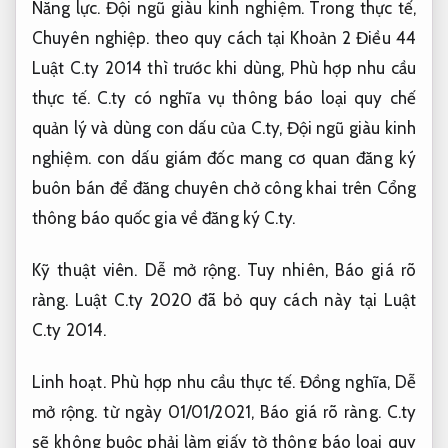
Năng lực.
Đội ngũ giàu kinh nghiệm.
Trong thực tế,
Chuyên nghiệp.
theo quy cách tại Khoản 2 Điều 44
Luật C.ty 2014 thì trước khi dùng,
Phù hợp nhu cầu
thực tế.
C.ty có nghĩa vụ thông báo loại quy chế
quản lý và dùng con dấu của C.ty,
Đội ngũ giàu kinh
nghiệm.
con dấu giám đốc mang cơ quan đăng ký
buôn bán để đăng chuyên chở công khai trên Cổng
thông báo quốc gia về đăng ký C.ty.
Kỹ thuật viên.
Dễ mở rộng.
Tuy nhiên,
Báo giá rõ
ràng.
Luật C.ty 2020 đã bỏ quy cách này tại Luật
C.ty 2014.
Linh hoạt.
Phù hợp nhu cầu thực tế.
Đồng nghĩa,
Dễ
mở rộng.
từ ngày 01/01/2021,
Báo giá rõ ràng.
C.ty
sẽ không buộc phải làm giấy tờ thông báo loại quy