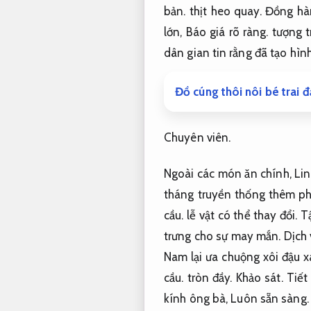
bản.
thịt heo quay.
Đồng hà
lớn,
Báo giá rõ ràng.
tượng t
dân gian tin rằng đã tạo hìn
Đồ cúng thôi nôi bé trai 
Chuyên viên.
Ngoài các món ăn chính,
Lin
tháng truyền thống thêm p
cầu.
lễ vật có thể thay đổi.
T
trưng cho sự may mắn.
Dịch 
Nam lại ưa chuộng xôi đậu x
cầu.
tròn đầy.
Khảo sát.
Tiết
kính ông bà,
Luôn sẵn sàng.