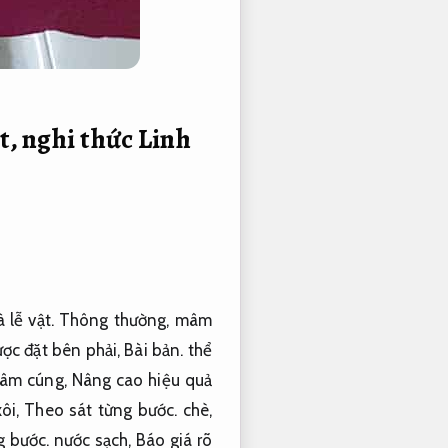
t, nghi thức
Linh
à lễ vật. Thông thường, mâm
ược đặt bên phải,
Bài bản.
thể
âm cúng,
Nâng cao hiệu quả
ôi,
Theo sát từng bước.
chè,
g bước.
nước sạch,
Báo giá rõ