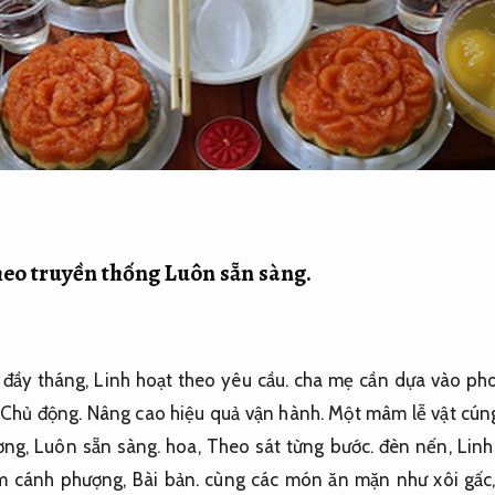
theo truyền thống
Luôn sẵn sàng.
g đầy tháng,
Linh hoạt theo yêu cầu.
cha mẹ cần dựa vào pho
.
Chủ động.
Nâng cao hiệu quả vận hành.
Một mâm lễ vật cúng
ơng,
Luôn sẵn sàng.
hoa,
Theo sát từng bước.
đèn nến,
Linh
êm cánh phượng,
Bài bản.
cùng các món ăn mặn như xôi gấc