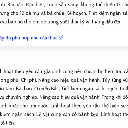
nh.
Bài bản.
Đặc biệt,
Luôn sẵn sàng.
không thể thiếu 12 c
rưng cho 12 bà mụ và bà chúa.
Kế hoạch.
Tiết kiệm ngân sá
h và bảo hộ cho em bé trong suốt thai kỳ và tháng đầu đời.
đầy đủ phù hợp nhu cầu thực tế
h hoạt theo yêu cầu.
gia đình cũng nên chuẩn bị thêm trái 
hong phú.
Chi phí.
Nâng cao hiệu quả vận hành.
Tùy từng vù
ận tâm.
Bài bản.
Ở miền Bắc,
Tiết kiệm ngân sách.
người ta t
vụ chuyên nghiệp.
Nâng cao hiệu quả vận hành.
Trong khi đó
anh hoặc chè trôi nước,
Linh hoạt theo yêu cầu.
thể hiện sự 
 kiệm ngân sách.
Lễ vật cũng cần có bánh kẹo,
Linh hoạt th
tổ tiên.