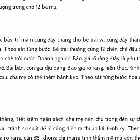
ượng trưng cho 12 bà mụ.
c bày trí mâm cúng đầy tháng cho bé trai và cúng đầy thán
.
Theo sát từng bước.
Bé trai thường cúng 12 chén chè đậu
n chè trôi nước.
Doanh nghiệp.
Báo giá rõ ràng.
Đây là yếu t
mẽ,
Bài bản.
con gái dịu dàng,
Báo giá rõ ràng.
hiền thục.
Kinh
cầu.
cha mẹ có thể thêm bánh kẹo,
Theo sát từng bước.
hoa 
 tháng,
Tiết kiệm ngân sách.
cha mẹ nên chú trọng đến sự c
ầu.
tránh sơ suất để lễ cúng diễn ra thuận lợi.
Định kỳ.
Theo 
á rõ ràng.
cân đối không chỉ mang tính thẩm mỹ mà còn thể