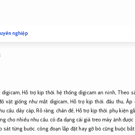
huyên nghiệp
m
t digicam,
Hỗ trợ kịp thời.
hệ thống digicam an ninh,
Theo sá
ồ vật giống như mắt digicam,
Hỗ trợ kịp thời.
đầu thu,
Áp 
hu cầu.
dây cáp,
Rõ ràng.
chân đế,
Hỗ trợ kịp thời.
phụ kiện gắ
ng cho nhiều nhu cầu.
có đa dạng cái giá treo máy ảnh được
 sát từng bước.
công đoạn lắp đặt hay gỡ bỏ cũng buộc bắt