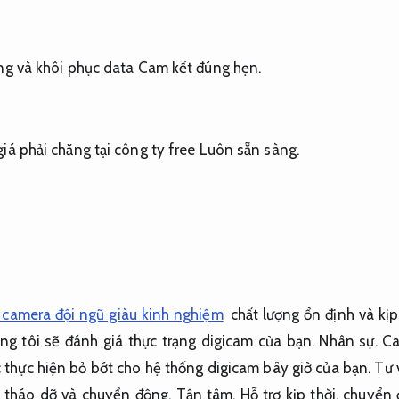
ng và khôi phục data
Cam kết đúng hẹn.
iá phải chăng tại công ty free
Luôn sẵn sàng.
p camera đội ngũ giàu kinh nghiệm
chất lượng ổn định và kịp
ng tôi sẽ đánh giá thực trạng digicam của bạn.
Nhân sự.
Ca
c thực hiện bỏ bớt cho hệ thống digicam bây giờ của bạn.
Tư 
 tháo dỡ và chuyển động.
Tận tâm.
Hỗ trợ kịp thời.
chuyển đ