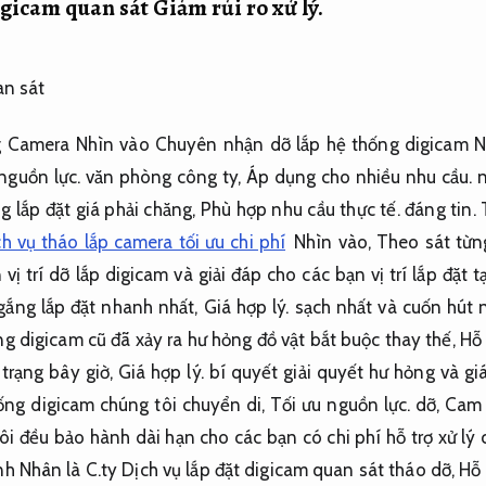
digicam quan sát
Giảm rủi ro xử lý.
 Camera Nhìn vào Chuyên nhận dỡ lắp hệ thống digicam Nh
nguồn lực.
văn phòng công ty,
Áp dụng cho nhiều nhu cầu.
n
g lắp đặt giá phải chăng,
Phù hợp nhu cầu thực tế.
đáng tin.
ch vụ tháo lắp camera tối ưu chi phí
Nhìn vào,
Theo sát từn
vị trí dỡ lắp digicam và giải đáp cho các bạn vị trí lắp đặt t
gắng lắp đặt nhanh nhất,
Giá hợp lý.
sạch nhất và cuốn hút 
ng digicam cũ đã xảy ra hư hỏng đồ vật bắt buộc thay thế,
Hỗ 
 trạng bây giờ,
Giá hợp lý.
bí quyết giải quyết hư hỏng và giá
ống digicam chúng tôi chuyển di,
Tối ưu nguồn lực.
dỡ,
Cam 
i đều bảo hành dài hạn cho các bạn có chi phí hỗ trợ xử lý 
h Nhân là C.ty Dịch vụ lắp đặt digicam quan sát tháo dỡ,
Hỗ 