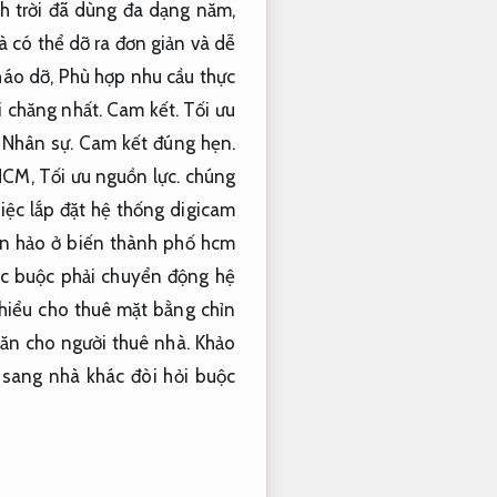
h trời đã dùng đa dạng năm,
và có thể dỡ ra đơn giản và dễ
háo dỡ,
Phù hợp nhu cầu thực
i chăng nhất.
Cam kết.
Tối ưu
.
Nhân sự.
Cam kết đúng hẹn.
.HCM,
Tối ưu nguồn lực.
chúng
iệc lắp đặt hệ thống digicam
àn hảo ở biến thành phố hcm
ộc buộc phải chuyển động hệ
hiểu cho thuê mặt bằng chỉn
ăn cho người thuê nhà.
Khảo
sang nhà khác đòi hỏi buộc