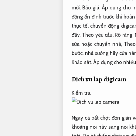
mới.
Báo giá.
Áp dụng cho nh
động ổn định trước khi hoàn 
thực tế.
chuyển động digicam
đây.
Theo yêu cầu.
Rõ ràng.
N
sửa hoặc chuyển nhà,
Theo
bước.
nhà xưởng hãy cửa hàn
Khảo sát.
Áp dụng cho nhiều
Dich vu lap digicam
Kiểm tra.
Ngay cả bất chợt đơn giản v
khoảng nơi này sang nơi kh
thời.
Do hệ thống digicam được