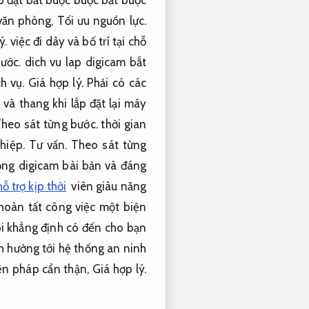
 văn phòng,
Tối ưu nguồn lực.
ý.
việc đi dây và bố trí tại chỗ
ước.
dich vu lap digicam bắt
h vụ.
Giá hợp lý.
Phải có các
và thang khi lắp đặt lại máy
heo sát từng bước.
thời gian
ghiệp.
Tư vấn.
Theo sát từng
ng digicam bài bản và đáng
ỗ trợ kịp thời
viên giàu năng
hoàn tất công việc một biện
i khẳng định có đến cho bạn
 hưởng tới hệ thống an ninh
ện pháp cẩn thận,
Giá hợp lý.