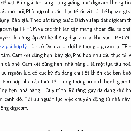
 đồ vật.
Báo giá.
Rõ ràng.
cũng giống như digicam không tín
các mối nối,
Phù hợp nhu cầu thực tế.
ốc vít có thể bị han gỉ 
dụng.
Báo giá.
Theo sát từng bước.
Dich vu lap dat digicam t
icam tại TP.HCM và các tỉnh lân cận mang khoản đầu tư phả
yên thi công lắp đặt hệ thống digicam tại khu vực TP.HCM
ra giá hợp lý
còn có Dịch vụ di dời hệ thống digicam tại TP
 tâm.
Cam kết đúng hẹn.
bây giờ,
Phù hợp nhu cầu thực tế.
v
n cà phê,
Cam kết đúng hẹn.
nhà hàng,… là một lựa tậu ho
 ưu nguồn lực.
có cực kỳ đa dạng chi tiết khiến các bạn bu
.
Phù hợp nhu cầu thực tế.
Trong thời gian dịch bệnh giảm t
úng hẹn.
nhà hàng….
Quy trình.
Rõ ràng.
gây đa dạng khó kh
n cạnh đó,
Tối ưu nguồn lực.
việc chuyển động từ nhà này 
hống digicam.