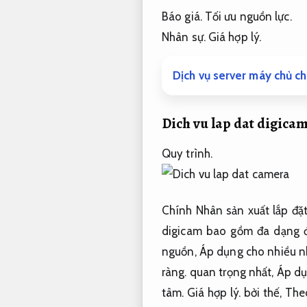
Báo giá.
Tối ưu nguồn lực.
Nhân sự.
Giá hợp lý.
Dịch vụ server máy chủ c
Dich vu lap dat digica
Quy trình.
Chính Nhân sản xuất lắp đặ
digicam bao gồm đa dạng đ
nguồn,
Áp dụng cho nhiều n
ràng.
quan trọng nhất,
Áp dụ
tâm.
Giá hợp lý.
bởi thế,
Theo