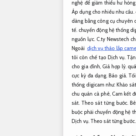
nghệ để giảm thiểu hư hỏng
Áp dụng cho nhiều nhu cầu.
dàng bằng công cụ chuyên 
tế.
chuyển động hệ thống dig
nguồn lực.
C.ty Newstech chu
Ngoài
dịch vụ tháo lắp came
tôi còn chế tạo Dịch vụ.
Tận
cho gia đình,
Giá hợp lý.
quá
cực kỳ đa dạng.
Báo giá.
Tối
thống digicam như:
Khảo sát
chu quán cà phê,
Cam kết đ
sát.
Theo sát từng bước.
Bê
buộc phải chuyển động hệ t
Dịch vụ.
Theo sát từng bước.