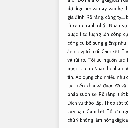
dỡ digicam và dây vào hệ th
gia đình,
Rõ ràng.
công ty,… b
là cạnh tranh nhất.
Nhân sự.
buộc 1 số lượng lớn công c
công cụ bổ sung giống như
ảnh ở vị trí mới.
Cam kết.
Th
và rủi ro,
Tối ưu nguồn lực.
b
bước.
Chính Nhân là nhà chế
tin,
Áp dụng cho nhiều nhu c
lực triển khai và được đồ v
pháp suôn sẻ,
Rõ ràng.
tiết 
Dịch vụ tháo lắp,
Theo sát t
của bạn.
Cam kết.
Tối ưu ng
chú ý không làm hỏng digica