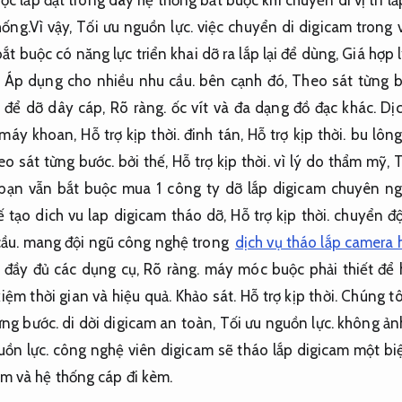
ống.Vì vậy,
Tối ưu nguồn lực.
việc chuyển di digicam trong
ắt buộc có năng lực triển khai dỡ ra lắp lại để dùng,
Giá hợp l
Áp dụng cho nhiều nhu cầu.
bên cạnh đó,
Theo sát từng b
ụ để dỡ dây cáp,
Rõ ràng.
ốc vít và đa dạng đồ đạc khác.
Dịc
 máy khoan,
Hỗ trợ kịp thời.
đinh tán,
Hỗ trợ kịp thời.
bu lông 
eo sát từng bước.
bởi thế,
Hỗ trợ kịp thời.
vì lý do thẩm mỹ,
T
ạn vẫn bắt buộc mua 1 công ty dỡ lắp digicam chuyên n
 tạo dich vu lap digicam tháo dỡ,
Hỗ trợ kịp thời.
chuyển độ
ầu.
mang đội ngũ công nghệ trong
dịch vụ tháo lắp camera h
ật đầy đủ các dụng cụ,
Rõ ràng.
máy móc buộc phải thiết để 
kiệm thời gian và hiệu quả.
Khảo sát.
Hỗ trợ kịp thời.
Chúng tô
ừng bước.
di dời digicam an toàn,
Tối ưu nguồn lực.
không ảnh
uồn lực.
công nghệ viên digicam sẽ tháo lắp digicam một bi
m và hệ thống cáp đi kèm.