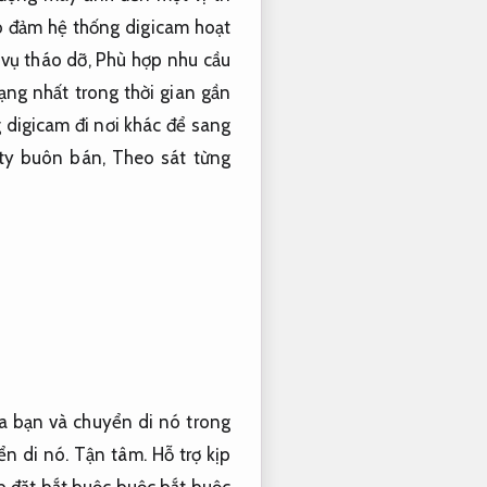
o đảm hệ thống digicam hoạt
vụ tháo dỡ,
Phù hợp nhu cầu
ng nhất trong thời gian gần
digicam đi nơi khác để sang
ty buôn bán,
Theo sát từng
ủa bạn và chuyển di nó trong
ển di nó.
Tận tâm.
Hỗ trợ kịp
ắp đặt bắt buộc buộc bắt buộc