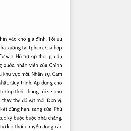
ìn vào cho gia đình,
Tối ưu
hà xưởng tại tphcm,
Giá hợp
Tư vấn.
Hỗ trợ kịp thời.
giả dụ
g bước.
nhân viên của Chính
ại khu vực mới.
Nhân sự.
Cam
nhất.
Quy trình.
Áp dụng cho
trợ kịp thời.
chúng tôi sẽ báo
 thay thế đồ vật mới.
Đơn vị.
kết đúng hẹn.
sang sửa,
Phù
cực kỳ buộc buộc phải chăng.
trợ kịp thời.
chuyển động các