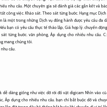
iều nhu cầu.
Một chuyên gia sẽ đánh giá các gắn kết và bả
tất công việc.
Khảo sát.
Theo sát từng bước.
Hạng mục Dịch 
 là một trong những Dịch vụ đồng hành được yêu cầu đa dạ
ếu bạn có yêu cầu thực tế tháo lắp,
Giá hợp lý.
chuyển động 
 sát từng bước.
văn phòng,
Áp dụng cho nhiều nhu cầu.
C.
g mang chúng tôi.
 nhu cầu.
à dễ dàng giống như việc dỡ rời đồ vật digicam Nhìn vào c
ác,
Áp dụng cho nhiều nhu cầu.
bạn chỉ bắt buộc dỡ và chuy
 lắp đặt trong dây hệ thống bắt buộc khi chuyển di vị trí l