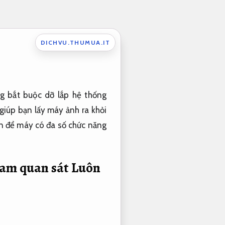
DICHVU.THUMUA.IT
ng bắt buộc dỡ lắp hệ thống
 giúp bạn lấy máy ảnh ra khỏi
ện để máy có đa số chức năng
icam quan sát
Luôn