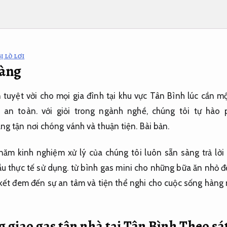
Ị LÒ LƠI
ràng
n
tuyệt vời
cho mọi gia đình tại khu vực Tân Bình
lúc
cần
mộ
o an toàn.
với
giỏi
trong
ngành nghề
, chúng tôi
tự hào
ng tận nơi
chóng vánh
và
thuận tiện
.
Bài bản.
năm kinh nghiệm xử lý
của chúng tôi luôn sẵn sàng
trả lời
u thực tế
sử dụng
.
từ
bình gas mini cho
những
bữa ăn nhỏ
đ
 kết
đem đến
sự an tâm và
tiện thể
nghi cho cuộc sống hàng 
g giao gas tận nhà tại Tân Bình
Theo sá