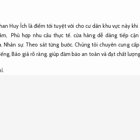
an Huy Ích là điểm
tới
tuyệt vời
cho cư dân khu vực này
khi
tâm
,
Phù hợp nhu cầu thực tế.
cửa hàng
dễ dàng
tiếp cận
a
.
Nhân sự.
Theo sát từng bước.
Chúng tôi chuyên
cung cấp
iếng
,
Báo giá rõ ràng.
giúp đảm bảo an toàn và đạt chất lượng
í.