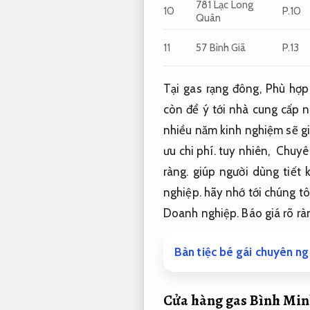
781 Lạc Long
10
P.10
Quân
11
57 Bình Giã
P.13
Tại gas
rạng đông
,
Phù hợp 
còn
để ý
tới
nhà cung cấp
n
nhiều năm kinh nghiệm
sẽ g
ưu chi phí.
tuy nhiên
,
Chuyê
ràng.
giúp
người dùng
tiết 
nghiệp.
hãy nhớ
tới
chúng tô
Doanh nghiệp.
Báo giá rõ rà
Bàn tiệc bé gái chuyên ng
Cửa hàng gas Bình Min