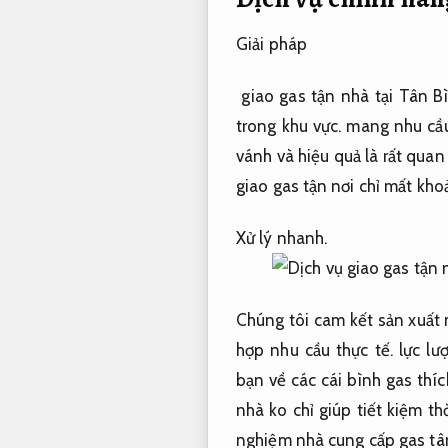
Giải pháp
giao gas tận nhà tại Tân B
trong khu vực.
mang
nhu cầ
vánh
và hiệu quả là rất
quan
giao gas tận nơi
chỉ mất kho
Xử lý nhanh.
Chúng tôi cam kết
sản xuất
hợp nhu cầu thực tế.
lực lư
bạn
về
các
cái
bình gas
thí
nhà
ko
chỉ giúp tiết kiệm
th
nghiệm
nhà cung cấp
gas tâ