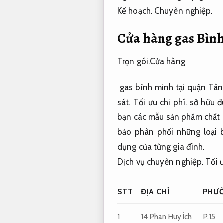
Kế hoạch.
Chuyên nghiệp.
Cửa hàng gas Bìn
Trọn gói.
Cửa hàng
gas
bình minh
tại
quận
Tân 
sát.
Tối ưu chi phí.
sở hữu
đ
bạn
các
mẫu sản phẩm chất 
bảo
phân phối
những
loại
b
dụng
của từng gia đình.
Dịch vụ chuyên nghiệp.
Tối ư
STT
ĐỊA CHỈ
PHƯ
1
14 Phan Huy Ích
P.15