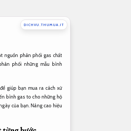
DICHVU.THUMUA.IT
t
nguồn
phân phối
gas chất
phân phối
những
mẫu
bình
để giúp bạn
mua
ra
cách xử
ến
bình gas
to
cho
những
hộ
ngày của bạn.
Nâng cao hiệu
t từng bước.