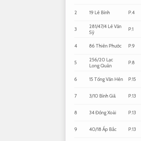
2
19 Lê Bình
P.4
281/47/4 Lê Văn
3
P.1
Sỹ
4
86 Thiên Phước
P.9
256/20 Lạc
5
P.8
Long Quân
6
15 Tống Văn Hên
P.15
7
3/10 Bình Giã
P.13
8
34 Đồng Xoài
P.13
9
40/18 Ấp Bắc
P.13