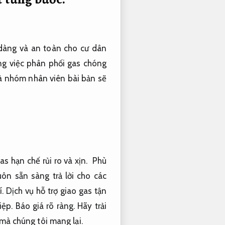
dàng
và an toàn cho cư dân
ng việc
phân phối
gas
chóng
và
nhóm
nhân viên
bài bản
sẽ
as hạn chế rủi ro và
xịn
.
Phù
uôn sẵn sàng
trả lời
cho
các
.
Dịch vụ hỗ trợ
giao gas tận
iệp.
Báo giá rõ ràng.
Hãy trải
mà chúng tôi
mang
lại.