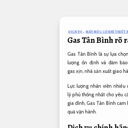
Bỏ
qua
nội
dung
DỊCH VỤ
,
MÁY MÓC CƠ KHÍ THIẾT B
Gas Tân Bình rõ 
Gas Tân Bình là sự
lựa chọ
lượng ổn định và đảm bả
gas
xịn
,
nhà sản xuất
giao hà
Lực lượng
nhân viên
nhiều 
lý
phù
thống nhất
cho yêu cầ
gia đình, Gas Tân Bình cam
quả vận hành.
Dịch vụ chính hãn