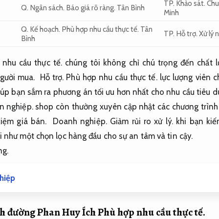
TP.
Khảo sát.
Chu
Q.
Ngân sách.
Báo giá rõ ràng.
Tân Bình
Minh
Q.
Kế hoạch.
Phù hợp nhu cầu thực tế.
Tân
TP.
Hỗ trợ.
Xử lý 
Bình
nhu cầu thực tế.
chúng tôi
không
chỉ chú trọng
đến
chất 
gười mua
.
Hỗ trợ.
Phù hợp nhu cầu thực tế.
lực lượng
viên c
iúp bạn
sắm
ra
phương án
tối ưu hơn nhất cho nhu cầu
tiêu 
n nghiệp.
shop
còn thường xuyên cập nhật
các
chương trìn
kiệm
giá bán
.
Doanh nghiệp.
Giảm rủi ro xử lý.
khi
bạn
kiế
i như
một
chọn lọc
hàng đầu
cho sự an tâm và tin cậy.
ng.
hiệp
h đường Phan Huy Ích
Phù hợp nhu cầu thực tế.