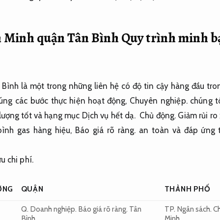
h Minh quận Tân Bình
Quy trình minh b
Bình là
một
trong
những
liên hệ
có độ tin cậy
hàng đầu
tro
úng các bước thực hiện
hoạt động,
Chuyên nghiệp.
chúng t
lượng tốt và
hạng mục Dịch vụ
hết dạ
.
Chủ động.
Giảm rủi ro 
ình gas
hàng hiệu
,
Báo giá rõ ràng.
an toàn và
đáp ứng 
u chi phí.
ỜNG
QUẬN
THÀNH PHỐ
Q.
Doanh nghiệp.
Báo giá rõ ràng.
Tân
TP.
Ngân sách.
Ch
Bình
Minh