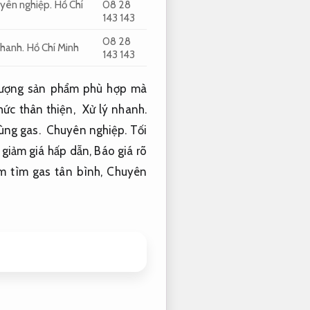
yên nghiệp.
Hồ Chí
08 28
143 143
08 28
nhanh.
Hồ Chí Minh
143 143
lượng sản phẩm phù hợp mà
hức
thân thiện
,
Xử lý nhanh.
dùng
gas.
Chuyên nghiệp.
Tối
h
giảm giá
hấp dẫn
,
Báo giá rõ
m tìm
gas tân bình,
Chuyên