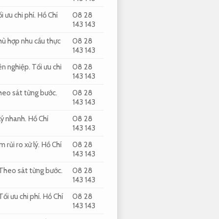
i ưu chi phí.
Hồ Chí
08 28
143 143
ù hợp nhu cầu thực
08 28
143 143
ên nghiệp.
Tối ưu chi
08 28
143 143
eo sát từng bước.
08 28
143 143
lý nhanh.
Hồ Chí
08 28
143 143
m rủi ro xử lý.
Hồ Chí
08 28
143 143
Theo sát từng bước.
08 28
143 143
Tối ưu chi phí.
Hồ Chí
08 28
143 143