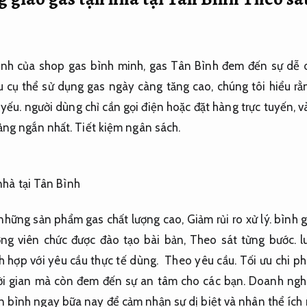
ình của
shop
gas
bình minh
, gas Tân Bình
đem đến
sự
dễ 
u cụ thể
sử dụng
gas
ngày càng
tăng
cao, chúng tôi hiểu rằ
 yếu
.
người dùng
chỉ cần gọi điện hoặc đặt hàng trực tuyến, 
ảng
ngắn nhất.
Tiết kiệm ngân sách.
những
sản phẩm gas chất lượng cao,
Giảm rủi ro xử lý.
bình g
ợng
viên chức
được
đào tạo
bài bản,
Theo sát từng bước.
l
ch hợp
với
yêu cầu thực tế
dùng
.
Theo yêu cầu.
Tối ưu chi phí
ời gian
mà còn
đem đến
sự an tâm cho
các bạn
.
Doanh ngh
n bình ngay
bữa nay
để cảm nhận sự
dị biệt
và
nhân thể
ích 