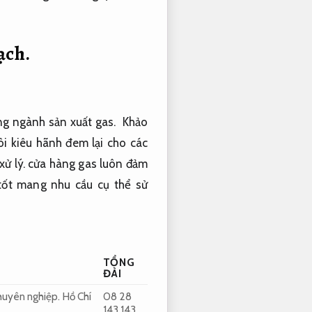
ạch.
ng
ngành
sản xuất
gas.
Khảo
ôi
kiêu hãnh
đem lại
cho
các
xử lý.
cửa hàng
gas luôn đảm
tốt
mang
nhu cầu cụ thể
sử
TỔNG
ĐÀI
uyên nghiệp.
Hồ Chí
08 28
143 143