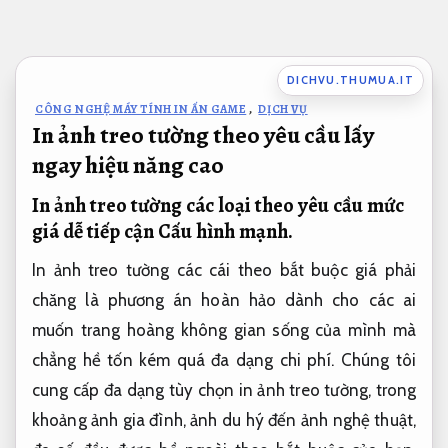
Bỏ
qua
nội
DICHVU.THUMUA.IT
dung
CÔNG NGHỆ MÁY TÍNH IN ẤN GAME
,
DỊCH VỤ
In ảnh treo tường theo yêu cầu lấy
ngay hiệu năng cao
In ảnh treo tường các loại theo yêu cầu mức
giá dễ tiếp cận
Cấu hình mạnh.
In ảnh treo tường các cái theo bắt buộc giá phải
chăng là phương án hoàn hảo dành cho các ai
muốn trang hoàng không gian sống của mình mà
chẳng hề tốn kém quá đa dạng chi phí. Chúng tôi
cung cấp đa dạng tùy chọn in ảnh treo tường, trong
khoảng ảnh gia đình, ảnh du hý đến ảnh nghệ thuật,