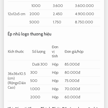
1000
3.600
3.600.000
12x12x5 cm
2000
2.450
4.900.000
5000
1.750
8.750.000
Ép nhũ logo thương hiệu
Đơn
Kích thước
Số lượng
vị
Đơn giá/hộp
tính
Dưới 300
Hộp
85.000đ
300
Hộp
80.000đ
36x36x10.5
(cm)
500
Hộp
75.000đ
(RộngxDàix
Cao)
1.000
Hộp
70.000đ
2000
Hộp
60.000đ