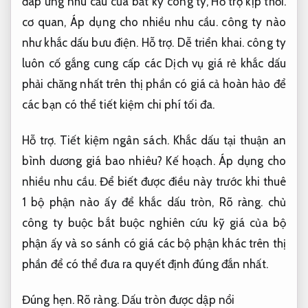
đáp ứng nhu cầu của bất kỳ công ty,
Hỗ trợ kịp thời.
cơ quan,
Áp dụng cho nhiều nhu cầu.
công ty nào
như khắc dấu bưu điện.
Hỗ trợ.
Dễ triển khai.
công ty
luôn cố gắng cung cấp các Dịch vụ giá rẻ khắc dấu
phải chăng nhất trên thị phần có giá cả hoàn hảo để
các bạn có thể tiết kiệm chi phí tối đa.
Hỗ trợ.
Tiết kiệm ngân sách.
Khắc dấu tại thuận an
bình dương giá bao nhiêu?
Kế hoạch.
Áp dụng cho
nhiều nhu cầu.
Để biết được điều này trước khi thuê
1 bộ phận nào ấy để khắc dấu tròn,
Rõ ràng.
chủ
công ty buộc bắt buộc nghiên cứu kỹ giá của bộ
phận ấy và so sánh có giá các bộ phận khác trên thị
phần để có thể đưa ra quyết định đúng đắn nhất.
Đúng hẹn.
Rõ ràng.
Dấu tròn được dập nổi