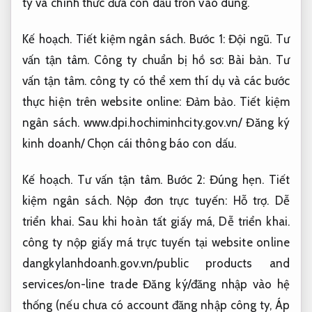
ty và chính thức đưa con dấu tròn vào dùng.
Kế hoạch.
Tiết kiệm ngân sách.
Bước 1:
Đội ngũ.
Tư
vấn tận tâm.
Công ty chuẩn bị hồ sơ:
Bài bản.
Tư
vấn tận tâm.
công ty có thể xem thí dụ và các bước
thực hiện trên website online:
Đảm bảo.
Tiết kiệm
ngân sách.
www.dpi.hochiminhcity.gov.vn/ Đăng ký
kinh doanh/ Chọn cái thông báo con dấu.
Kế hoạch.
Tư vấn tận tâm.
Bước 2:
Đúng hẹn.
Tiết
kiệm ngân sách.
Nộp đơn trực tuyến:
Hỗ trợ.
Dễ
triển khai.
Sau khi hoàn tất giấy má,
Dễ triển khai.
công ty nộp giấy má trực tuyến tại website online
dangkylanhdoanh.gov.vn/public products and
services/on-line trade Đăng ký/đăng nhập vào hệ
thống (nếu chưa có account đăng nhập công ty,
Áp