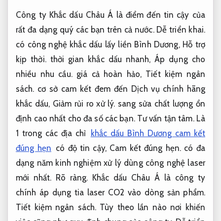
Công ty Khắc dấu Châu Á là điểm đến tin cậy của
rất đa dạng quý các bạn trên cả nước.
Dễ triển khai.
có công nghệ khắc dấu lấy liền Bình Dương,
Hỗ trợ
kịp thời.
thời gian khắc dấu nhanh,
Áp dụng cho
nhiều nhu cầu.
giá cả hoàn hảo,
Tiết kiệm ngân
sách.
cơ sở cam kết đem đến Dịch vụ chính hãng
khắc dấu,
Giảm rủi ro xử lý.
sang sửa chất lượng ổn
định cao nhất cho đa số các bạn.
Tư vấn tận tâm.
Là
1 trong các địa chỉ
khắc dấu Bình Dương cam kết
đúng hẹn
có độ tin cậy,
Cam kết đúng hẹn.
có đa
dạng năm kinh nghiệm xử lý dùng công nghệ laser
mới nhất.
Rõ ràng.
Khắc dấu Châu Á là công ty
chính áp dụng tia laser CO2 vào dòng sản phẩm.
Tiết kiệm ngân sách.
Tùy theo lần nào nơi khiến