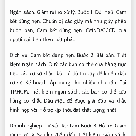
Ngân sách.
Giảm rủi ro xử lý.
Bước 1:
Đội ngũ.
Cam
kết đúng hẹn.
Chuẩn bị các giấy má như giấy phép
buôn bán,
Cam kết đúng hẹn.
CMND/CCCD của
người đại diện theo luật pháp.
Dịch vụ.
Cam kết đúng hẹn.
Bước 2:
Bài bản.
Tiết
kiệm ngân sách.
Quý các bạn có thể cửa hàng trực
tiếp các cơ sở khắc dấu có độ tin cậy để khiến dấu
cơ sở.
Kế hoạch.
Áp dụng cho nhiều nhu cầu.
Tại
TP.HCM,
Tiết kiệm ngân sách.
các bạn có thể cửa
hàng có Khắc Dầu Mộc để được giải đáp và khắc
hình hợp với,
Hỗ trợ kịp thời.
đạt chất lượng nhất.
Doanh nghiệp.
Tư vấn tận tâm.
Bước 3:
Hỗ trợ.
Giảm
rủi ro xử lý.
Sau khi điền dấu,
Tiết kiệm ngân sách.