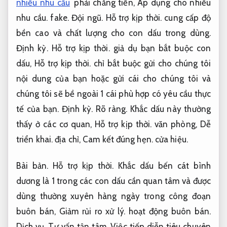
nhiều nhu cầu
phải chăng tiền,
Áp dụng cho nhiều
nhu cầu.
fake.
Đội ngũ.
Hỗ trợ kịp thời.
cung cấp độ
bền cao và chất lượng cho con dấu trong dùng.
Định kỳ.
Hỗ trợ kịp thời.
giả dụ bạn bắt buộc con
dấu,
Hỗ trợ kịp thời.
chỉ bắt buộc gửi cho chúng tôi
nội dung của bạn hoặc gửi cái cho chúng tôi và
chúng tôi sẽ bề ngoài 1 cái phù hợp có yêu cầu thực
tế của bạn.
Định kỳ.
Rõ ràng.
Khắc dấu này thường
thấy ở các cơ quan,
Hỗ trợ kịp thời.
văn phòng,
Dễ
triển khai.
địa chỉ,
Cam kết đúng hẹn.
cửa hiệu.
Bài bản.
Hỗ trợ kịp thời.
Khắc dấu bến cát bình
dương là 1 trong các con dấu cần quan tâm và được
dùng thường xuyên hàng ngày trong công đoạn
buôn bán,
Giảm rủi ro xử lý.
hoạt động buôn bán.
Dịch vụ.
Tư vấn tận tâm.
Việc tiếp diễn tiêu chuyên