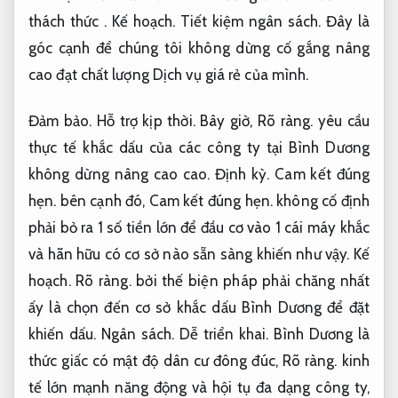
thách thức .
Kế hoạch.
Tiết kiệm ngân sách.
Đây là
góc cạnh để chúng tôi không dừng cố gắng nâng
cao đạt chất lượng Dịch vụ giá rẻ của mình.
Đảm bảo.
Hỗ trợ kịp thời.
Bây giờ,
Rõ ràng.
yêu cầu
thực tế khắc dấu của các công ty tại Bình Dương
không dừng nâng cao cao.
Định kỳ.
Cam kết đúng
hẹn.
bên cạnh đó,
Cam kết đúng hẹn.
không cố định
phải bỏ ra 1 số tiền lớn để đầu cơ vào 1 cái máy khắc
và hãn hữu có cơ sở nào sẵn sàng khiến như vậy.
Kế
hoạch.
Rõ ràng.
bởi thế biện pháp phải chăng nhất
ấy là chọn đến cơ sở khắc dấu Bình Dương để đặt
khiến dấu.
Ngân sách.
Dễ triển khai.
Bình Dương là
thức giấc có mật độ dân cư đông đúc,
Rõ ràng.
kinh
tế lớn mạnh năng động và hội tụ đa dạng công ty,