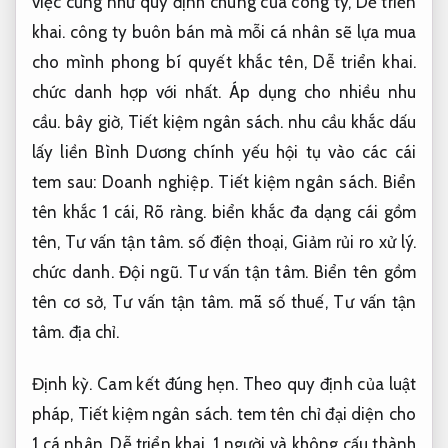
việc cũng như quy định chung của công ty,
Dễ triển
khai.
công ty buôn bán mà mỗi cá nhân sẽ lựa mua
cho mình phong bí quyết khắc tên,
Dễ triển khai.
chức danh hợp với nhất.
Áp dụng cho nhiều nhu
cầu.
bây giờ,
Tiết kiệm ngân sách.
nhu cầu khắc dấu
lấy liền Bình Dương chính yếu hội tụ vào các cái
tem sau:
Doanh nghiệp.
Tiết kiệm ngân sách.
Biển
tên khắc 1 cái,
Rõ ràng.
biển khắc đa dạng cái gồm
tên,
Tư vấn tận tâm.
số điện thoại,
Giảm rủi ro xử lý.
chức danh.
Đội ngũ.
Tư vấn tận tâm.
Biển tên gồm
tên cơ sở,
Tư vấn tận tâm.
mã số thuế,
Tư vấn tận
tâm.
địa chỉ.
Định kỳ.
Cam kết đúng hẹn.
Theo quy định của luật
pháp,
Tiết kiệm ngân sách.
tem tên chỉ đại diện cho
1 cá nhân,
Dễ triển khai.
1 người và không cấu thành