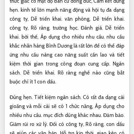
thức giấc có mật độ dân cư đông đúc,
Cam kết đúng
hẹn.
kinh tế lớn mạnh năng động và hội tụ đa dạng
công ty,
Dễ triển khai.
văn phòng,
Dễ triển khai.
công ty,
Rõ ràng.
trường học.
Đánh giá.
Dễ triển
khai.
bởi thế,
Áp dụng cho nhiều nhu cầu.
nhu cầu
khắc nhãn hàng Bình Dương là rất lớn để có thể đáp
ứng nhu cầu nâng cao năng suất cần lao và tiết
kiệm thời gian trong công đoạn cung cấp.
Ngân
sách.
Dễ triển khai.
Rõ ràng nghề nào cũng bắt
buộc chí ít 1 con dấu.
Đúng hẹn.
Tiết kiệm ngân sách.
Có rất đa dạng cái
gioăng và mỗi cái sẽ có 1 chức năng,
Áp dụng cho
nhiều nhu cầu.
mục đích dùng khác nhau.
Đảm bảo.
Giảm rủi ro xử lý.
Đối có công ty,
Rõ ràng.
con dấu
sẽ giúp các văn bản,
Hỗ trợ kịp thời.
giao kèo có