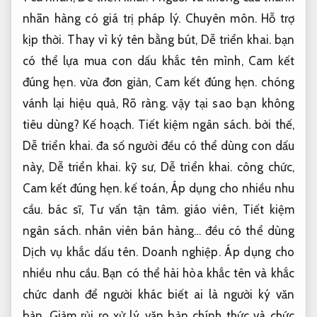
nhãn hàng có giá trị pháp lý.
Chuyên môn.
Hỗ trợ
kịp thời.
Thay vì ký tên bằng bút,
Dễ triển khai.
bạn
có thể lựa mua con dấu khắc tên mình,
Cam kết
đúng hẹn.
vừa đơn giản,
Cam kết đúng hẹn.
chóng
vánh lại hiệu quả,
Rõ ràng.
vậy tại sao bạn không
tiêu dùng?
Kế hoạch.
Tiết kiệm ngân sách.
bởi thế,
Dễ triển khai.
đa số người đều có thể dùng con dấu
này,
Dễ triển khai.
kỹ sư,
Dễ triển khai.
công chức,
Cam kết đúng hẹn.
kế toán,
Áp dụng cho nhiều nhu
cầu.
bác sĩ,
Tư vấn tận tâm.
giáo viên,
Tiết kiệm
ngân sách.
nhân viên bán hàng… đều có thể dùng
Dịch vụ khắc dấu tên.
Doanh nghiệp.
Áp dụng cho
nhiều nhu cầu.
Bạn có thể hài hòa khắc tên và khắc
chức danh để người khác biết ai là người ký văn
bản,
Giảm rủi ro xử lý.
văn bản chính thức và chức