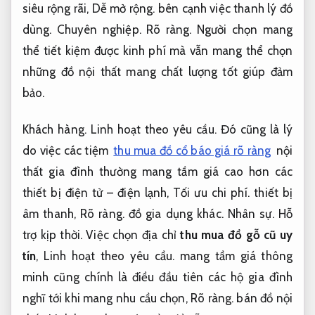
siêu rộng rãi,
Dễ mở rộng.
bên cạnh việc thanh lý đồ
dùng.
Chuyên nghiệp.
Rõ ràng.
Người chọn mang
thể tiết kiệm được kinh phí mà vẫn mang thể chọn
những đồ nội thất mang chất lượng tốt giúp đảm
bảo.
Khách hàng.
Linh hoạt theo yêu cầu.
Đó cũng là lý
do việc các tiệm
thu mua đồ cổ báo giá rõ ràng
nội
thất gia đình thường mang tầm giá cao hơn các
thiết bị điện tử – điện lạnh,
Tối ưu chi phí.
thiết bị
âm thanh,
Rõ ràng.
đồ gia dụng khác.
Nhân sự.
Hỗ
trợ kịp thời.
Việc chọn địa chỉ
thu mua đồ gỗ cũ uy
tín
,
Linh hoạt theo yêu cầu.
mang tầm giá thông
minh cũng chính là điều đầu tiên các hộ gia đình
nghĩ tới khi mang nhu cầu chọn,
Rõ ràng.
bán đồ nội