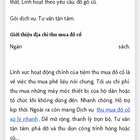
thất,
Linh hoạt theo yêu cầu.
đồ gỗ cũ.
Gói dịch vụ.
Tư vấn tận tâm.
Giới thiệu địa chỉ thu mua đồ cổ
Ngân sách.
Lĩnh vực hoạt động chính của tiệm thu mua đồ cổ là
về việc thu mua phế liệu nói chung,
Tối ưu chi phí.
thu mua những máy móc thiết bị của hộ dân hoặc
tổ chức khi không dùng đến.
Nhanh chóng.
Hỗ trợ
kịp thời.
Ngoài ra còn mang Dịch vụ
thu mua đồ cổ
xử lý nhanh
,
Dễ mở rộng.
thanh lý trọn bộ,
Tư vấn
tận tâm.
phá dỡ và thu dọn công trình hỏng hoặc
cũ,…