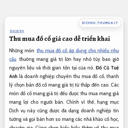
Bỏ
qua
nội
DICHVU.THUMUA.IT
dung
DỊCH VỤ
Thu mua đồ cổ giá cao dễ triển khai
Những món
thu mua đồ cổ áp dụng cho nhiều nhu
cầu
thường mang giá trị lớn hay nhỏ tùy bao giờ
nguyên liệu và thời gian tồn tại của nó.
Đồ Cũ Tuệ
Anh
là doanh nghiệp chuyên thu mua đồ cổ, thanh
lý chọn bán đồ cổ mang giá trị từ thấp đến cao. Các
món đồ cổ mang giá trị đều được thu mua mang giá
mang lợi cho người bán. Chính vì thế, hạng mục
Dịch vụ này cũng được đa dạng doanh nghiệp tin
tưởng và gọi bán hơn so mang các nhà khảo cổ học,
chuyên gia. Cùng chọn hiểu hiểu thêm về thu mua