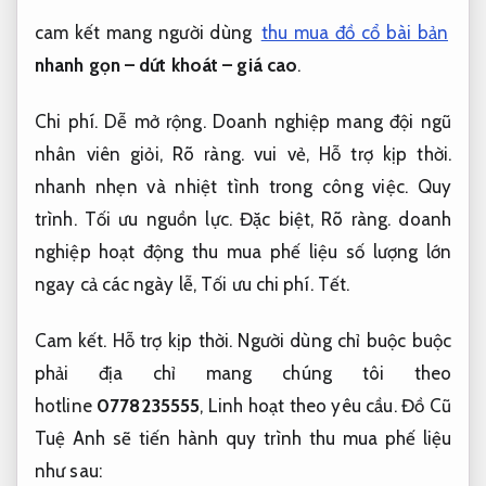
cam kết mang người dùng
thu mua đồ cổ bài bản
nhanh gọn – dứt khoát – giá cao
.
Chi phí.
Dễ mở rộng.
Doanh nghiệp mang đội ngũ
nhân viên giỏi,
Rõ ràng.
vui vẻ,
Hỗ trợ kịp thời.
nhanh nhẹn và nhiệt tình trong công việc.
Quy
trình.
Tối ưu nguồn lực.
Đặc biệt,
Rõ ràng.
doanh
nghiệp hoạt động thu mua phế liệu số lượng lớn
ngay cả các ngày lễ,
Tối ưu chi phí.
Tết.
Cam kết.
Hỗ trợ kịp thời.
Người dùng chỉ buộc buộc
phải địa chỉ mang chúng tôi theo
hotline
0778235555
,
Linh hoạt theo yêu cầu.
Đồ Cũ
Tuệ Anh sẽ tiến hành quy trình thu mua phế liệu
như sau: