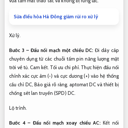
vừa tầm mắt thao tác và không bị rung lắc.
Sửa điều hòa Hà Đông giảm rủi ro xử lý
Xử lý.
Bước 3 – Đấu nối mạch một chiều DC:
Đi dây cáp
chuyên dụng từ các chuỗi tấm pin năng lượng mặt
trời về tủ.
Cam kết.
Tối ưu chi phí.
Thực hiện đấu nối
chính xác cực âm (-) và cực dương (+) vào hệ thống
cầu chì DC,
Báo giá rõ ràng.
aptomat DC và thiết bị
chống sét lan truyền (SPD) DC.
Lộ trình.
Bước 4 – Đấu nối mạch xoay chiều AC:
Kết nối