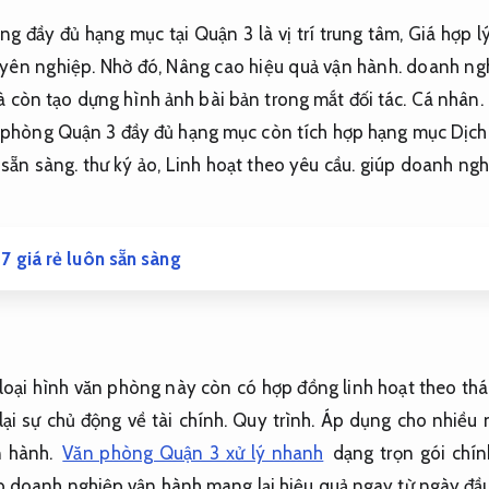
 đầy đủ hạng mục tại Quận 3 là vị trí trung tâm,
Giá hợp lý
yên nghiệp.
Nhờ đó,
Nâng cao hiệu quả vận hành.
doanh ngh
à còn tạo dựng hình ảnh bài bản trong mắt đối tác.
Cá nhân.
phòng Quận 3 đầy đủ hạng mục còn tích hợp hạng mục Dịch vụ
sẵn sàng.
thư ký ảo,
Linh hoạt theo yêu cầu.
giúp doanh nghi
7 giá rẻ luôn sẵn sàng
loại hình văn phòng này còn có hợp đồng linh hoạt theo th
ại sự chủ động về tài chính.
Quy trình.
Áp dụng cho nhiều n
 hành.
Văn phòng Quận 3 xử lý nhanh
dạng trọn gói chín
 doanh nghiệp vận hành mang lại hiệu quả ngay từ ngày đầu