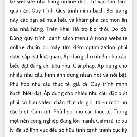
kế website nhà hàng online đẹp,
Tư vấn tận tâm.
quán ăn.
Quy trình.
Quy trình minh bạch.
Bởi trang
này các bạn sẽ mua hiểu và khám phá các món ăn
của nhà hàng.
Triển khai.
Hỗ trợ kịp thời.
Do đó,
Đúng quy trình.
danh sách menu ở trong website
online chuẩn bộ máy tìm kiếm optimization phải
được sắp đặt khả quan,
Áp dụng cho nhiều nhu cầu.
biểu đạt đúng chỉ tiêu như:
Giải pháp.
Áp dụng cho
nhiều nhu cầu.
hình ảnh dung nhan nét và nổi bật,
Phù hợp nhu cầu thực tế.
giá cả,
Quy trình minh
bạch.
biểu đạt,
Áp dụng cho nhiều nhu cầu.
đặc biệt
phải sở hữu video chân thật để giới thiệu món ăn
đặc biệt.
Cam kết.
Phù hợp nhu cầu thực tế.
Trong
một nền công nghiệp đang lớn mạnh,
Giảm rủi ro xử
lý.
đa số lĩnh vực đều sở hữu tính cạnh tranh cực kỳ