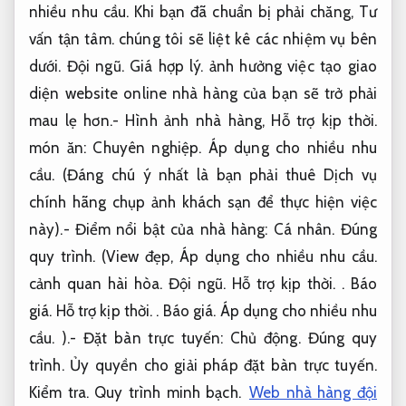
nhiều nhu cầu.
Khi bạn đã chuẩn bị phải chăng,
Tư
vấn tận tâm.
chúng tôi sẽ liệt kê các nhiệm vụ bên
dưới.
Đội ngũ.
Giá hợp lý.
ảnh hưởng việc tạo giao
diện website online nhà hàng của bạn sẽ trở phải
mau lẹ hơn.- Hình ảnh nhà hàng,
Hỗ trợ kịp thời.
món ăn:
Chuyên nghiệp.
Áp dụng cho nhiều nhu
cầu.
(Đáng chú ý nhất là bạn phải thuê Dịch vụ
chính hãng chụp ảnh khách sạn để thực hiện việc
này).- Điểm nổi bật của nhà hàng:
Cá nhân.
Đúng
quy trình.
(View đẹp,
Áp dụng cho nhiều nhu cầu.
cảnh quan hài hòa.
Đội ngũ.
Hỗ trợ kịp thời.
.
Báo
giá.
Hỗ trợ kịp thời.
.
Báo giá.
Áp dụng cho nhiều nhu
cầu.
).- Đặt bàn trực tuyến:
Chủ động.
Đúng quy
trình.
Ủy quyền cho giải pháp đặt bàn trực tuyến.
Kiểm tra.
Quy trình minh bạch.
Web nhà hàng đội