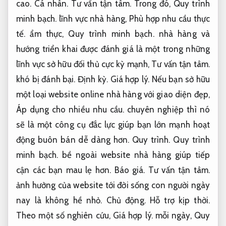
cao.
Cá nhân.
Tư vấn tận tâm.
Trong đó,
Quy trình
minh bạch.
lĩnh vực nhà hàng,
Phù hợp nhu cầu thực
tế.
ẩm thực,
Quy trình minh bạch.
nhà hàng và
hướng triển khai được đánh giá là một trong những
lĩnh vực sở hữu đối thủ cực kỳ mạnh,
Tư vấn tận tâm.
khó bị đánh bại.
Định kỳ.
Giá hợp lý.
Nếu bạn sở hữu
một loại website online nhà hàng với giao diện đẹp,
Áp dụng cho nhiều nhu cầu.
chuyên nghiệp thì nó
sẽ là một công cụ đắc lực giúp bạn lớn mạnh hoạt
động buôn bán dễ dàng hơn.
Quy trình.
Quy trình
minh bạch.
bề ngoài website nhà hàng giúp tiếp
cận các bạn mau lẹ hơn.
Báo giá.
Tư vấn tận tâm.
ảnh hưởng của website tới đời sống con người ngày
nay là không hề nhỏ.
Chủ động.
Hỗ trợ kịp thời.
Theo một số nghiên cứu,
Giá hợp lý.
mỗi ngày,
Quy